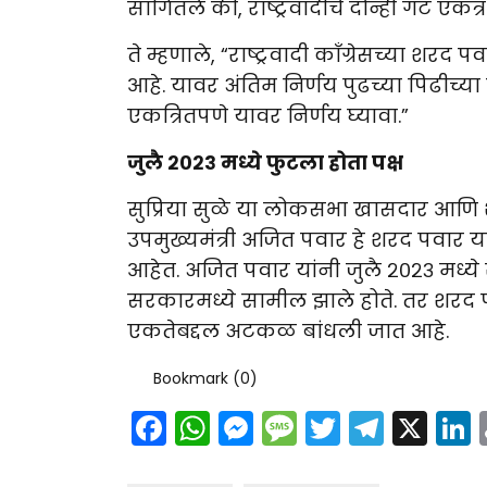
सांगितले की, राष्ट्रवादीचे दोन्ही गट एकत
ते म्हणाले, “राष्ट्रवादी काँग्रेसच्या 
आहे. यावर अंतिम निर्णय पुढच्या पिढीच्या
एकत्रितपणे यावर निर्णय घ्यावा.”
जुलै २०२३ मध्ये फुटला होता पक्ष
सुप्रिया सुळे या लोकसभा खासदार आणि शरद
उपमुख्यमंत्री अजित पवार हे शरद पवार यांचे
आहेत. अजित पवार यांनी जुलै २०२३ मध्ये र
सरकारमध्ये सामील झाले होते. तर शरद प
एकतेबद्दल अटकळ बांधली जात आहे.
Bookmark (
0
)
Facebook
WhatsApp
Messenger
Message
Twitter
Teleg
X