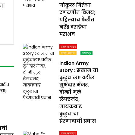
ना
गोकुळ गितेंचा
दणदणीत विजय;
पहिल्याच फेरीत
नरेंद्र दराडेंचा
पराभव
उत्तर महाराष्ट्र
ताज्या बातम्या
महाराष्ट्र
Indian Army
Story : सलाम या
कुटुंबाला! वडील
सुभेदार मेजर,
दोन्ही मुलं
लेफ्टनंट;
गायकवाड
कुटुंबाचा
प्रेरणादायी प्रवास
ाची
उत्तर महाराष्ट्र