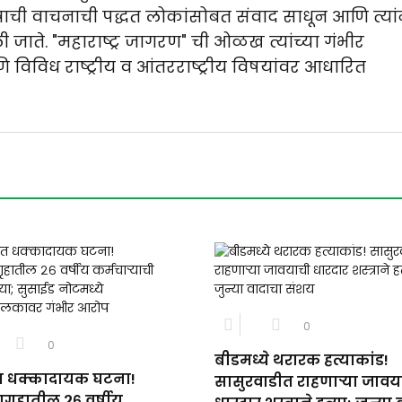
त्राची वाचनाची पद्धत लोकांसोबत संवाद साधून आणि त्यां
 जाते. "महाराष्ट्र जागरण" ची ओळख त्यांच्या गंभीर
णि विविध राष्ट्रीय व आंतरराष्ट्रीय विषयांवर आधारित
0
0
बीडमध्ये थरारक हत्याकांड!
ात धक्कादायक घटना!
सासुरवाडीत राहणाऱ्या जावय
ागृहातील २६ वर्षीय