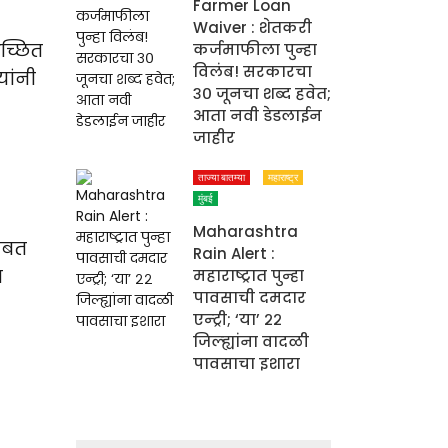
Farmer Loan
Waiver : शेतकरी
च्छित
कर्जमाफीला पुन्हा
विलंब! सरकारचा
यांनी
३० जूनचा शब्द हवेत;
आता नवी डेडलाईन
जाहीर
ताज्या बातम्या
महाराष्ट्र
मुंबई
Maharashtra
सोबत
Rain Alert :
ा
महाराष्ट्रात पुन्हा
पावसाची दमदार
एन्ट्री; ‘या’ २२
जिल्ह्यांना वादळी
पावसाचा इशारा