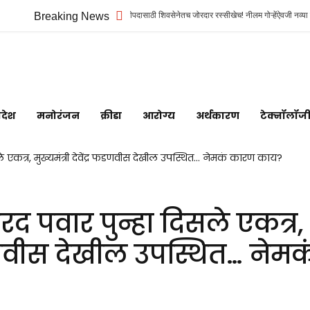
विधान परिषद उपसभापतीपदासाठी शिवसेनेतच जोरदार रस्सीखेच! नीलम गोऱ्हेंऐवजी नव्या चेहऱ्याला संधी? शिंदे
Breaking News
Maharashtra
Jagran: Your
िदेश
मनोरंजन
क्रीडा
आरोग्य
अर्थकारण
टेक्नॉलॉज
Trusted
एकत्र, मुख्यमंत्री देवेंद्र फडणवीस देखील उपस्थित… नेमकं कारण काय?
Source for
पवार पुन्हा दिसले एकत्र,
Marathi
 फडणवीस देखील उपस्थित… नेमक
News and