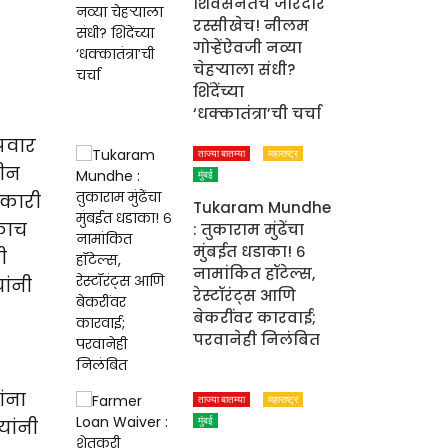
शिवसेनेतच जोरदार
रस्सीखेच! नीलम
गोऱ्हेंऐवजी नव्या
चेहऱ्याला संधी?
शिंदेंच्या
‘धक्कातंत्रा’ची चर्चा
पवार
ताज्या बातम्या
महाराष्ट्र
तीन
मुंबई
हकारी
Tukaram Mundhe
एकाच
: तुकाराम मुंढेंचा
मुंबईत धडाका! ६
ी
नामांकित हॉटेल्स,
ांनी
रेस्टॉरंट्स आणि
बेकरींवर कारवाई;
परवानेही निलंबित
ांना
ताज्या बातम्या
महाराष्ट्र
यांनी
मुंबई