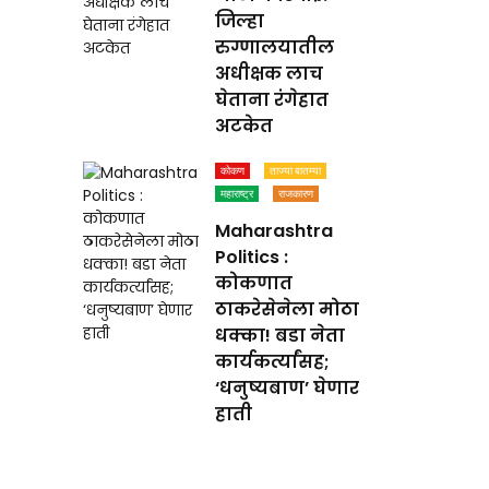
जिल्हा
रुग्णालयातील
अधीक्षक लाच
घेताना रंगेहात
अटकेत
कोकण
ताज्या बातम्या
महाराष्ट्र
राजकारण
Maharashtra
Politics :
कोकणात
ठाकरेसेनेला मोठा
धक्का! बडा नेता
कार्यकर्त्यांसह;
‘धनुष्यबाण’ घेणार
हाती