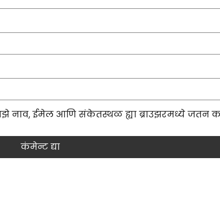
माझे नाव, ईमेल आणि संकेतस्थळ ह्या ब्राउझरमध्ये जतन क