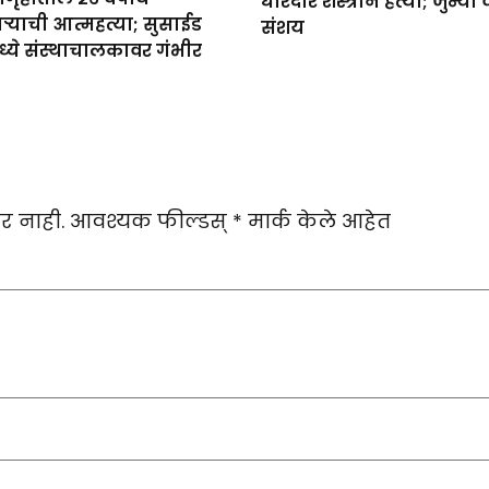
धारदार शस्त्राने हत्या; जुन्या
ाऱ्याची आत्महत्या; सुसाईड
संशय
्ये संस्थाचालकावर गंभीर
र नाही.
आवश्यक फील्डस्
*
मार्क केले आहेत