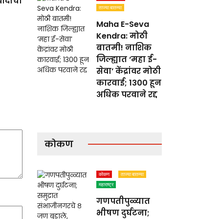
 वादाचा
ताज्या बातम्या
Maha E-Seva
Kendra: मोठी
बातमी! नाशिक
जिल्ह्यात ‘महा ई-
सेवा’ केंद्रांवर मोठी
कारवाई; 1300 हून
अधिक परवाने रद्द
कोकण
कोकण
ताज्या बातम्या
महाराष्ट्र
गणपतीपुळ्यात
भीषण दुर्घटना;