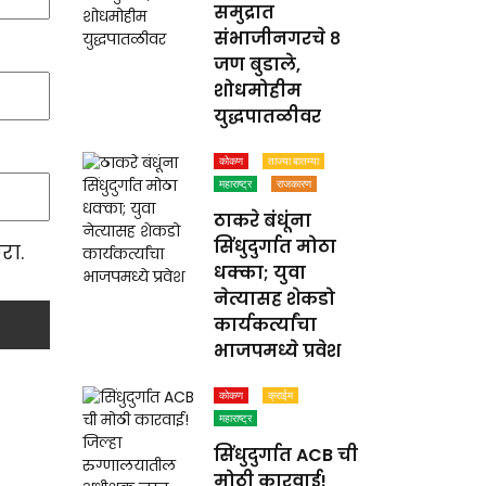
समुद्रात
संभाजीनगरचे ८
जण बुडाले,
शोधमोहीम
युद्धपातळीवर
कोकण
ताज्या बातम्या
महाराष्ट्र
राजकारण
ठाकरे बंधूंना
सिंधुदुर्गात मोठा
रा.
धक्का; युवा
नेत्यासह शेकडो
कार्यकर्त्यांचा
भाजपमध्ये प्रवेश
कोकण
क्राईम
महाराष्ट्र
सिंधुदुर्गात ACB ची
मोठी कारवाई!