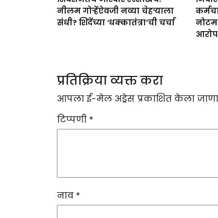
नीलम गोऱ्हेंऐवजी नव्या चेहऱ्याला
कर्मच
संधी? शिंदेंच्या ‘धक्कातंत्रा’ची चर्चा
नोटमध
आरोप
प्रतिक्रिया व्यक्त करा
आपला ई-मेल अड्रेस प्रकाशित केला जाणा
टिप्पणी
*
नाव
*