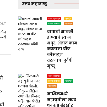
उत्तर महाराष्ट्र
उत्तर महाराष्ट्र
क्राईम
OST
ताज्या बातम्या
महाराष्ट्र
बापाची सावली
 वीज
होण्याचं स्वप्न
सळली
अधुरं; शेतात काम
करताना वीज
कोसळून
तरुणाचा दुर्दैवी
मृत्यू
उत्तर महाराष्ट्र
ची
ताज्या बातम्या
महाराष्ट्र
राजकारण
िक
नाशिकमध्ये
महायुतीला जबर
ची
धक्का! बंडखोर