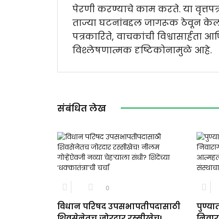
पेरणी करण्याचे काम करते. या वृत्तप
ताज्या घटनांबद्दल जागरूक ठेवून केली
पत्रकारिते, वाचकांची विश्वासार्हता आ
विश्लेषणात्मक दृष्टिकोनामुळे आहे.
संबंधित लेख
0
विधान परिषद उपसभापतीपदासाठी
पुण्य
शिवसेनेतच जोरदार रस्सीखेच!
निवार