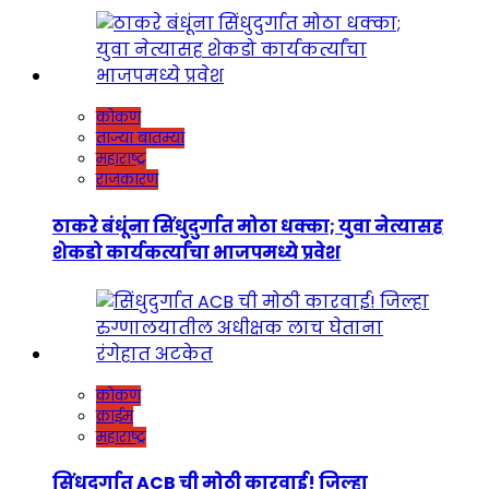
कोकण
ताज्या बातम्या
महाराष्ट्र
राजकारण
ठाकरे बंधूंना सिंधुदुर्गात मोठा धक्का; युवा नेत्यासह
शेकडो कार्यकर्त्यांचा भाजपमध्ये प्रवेश
कोकण
क्राईम
महाराष्ट्र
सिंधुदुर्गात ACB ची मोठी कारवाई! जिल्हा