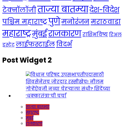
ताज्या बातम्या
देश-विदेश
टेक्नॉलॉजी
पुणे
मनोरंजन
पश्चिम महाराष्ट्र
मराठवाडा
महाराष्ट्र
राजकारण
मुंबई
राशिभविष्य
रिअल
लाईफस्टाईल
विदर्भ
इस्टेट
Post Widget 2
ताज्या बातम्या
महाराष्ट्र
मुंबई
राजकारण