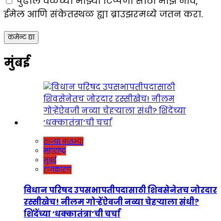
पुढील वेळेच्या माझ्या टिप्पणी साठी माझे नाव,
ईमेल आणि संकेतस्थळ ह्या ब्राउझरमध्ये जतन करा.
मुंबई
ताज्या बातम्या
महाराष्ट्र
मुंबई
राजकारण
विधान परिषद उपसभापतीपदासाठी शिवसेनेतच जोरदार
रस्सीखेच! नीलम गोऱ्हेंऐवजी नव्या चेहऱ्याला संधी?
शिंदेंच्या ‘धक्कातंत्रा’ची चर्चा