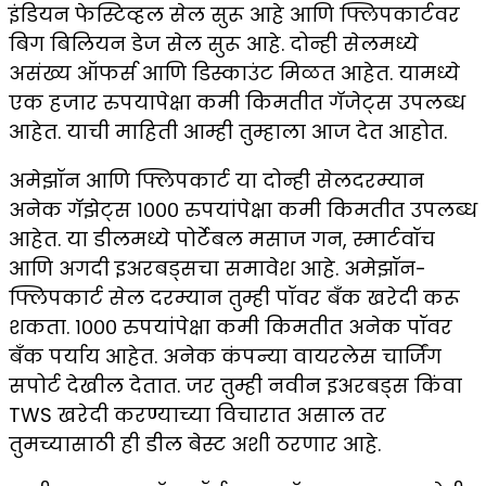
इंडियन फेस्टिव्हल सेल सुरू आहे आणि फ्लिपकार्टवर
बिग बिलियन डेज सेल सुरू आहे. दोन्ही सेलमध्ये
असंख्य ऑफर्स आणि डिस्काउंट मिळत आहेत. यामध्ये
एक हजार रुपयापेक्षा कमी किमतीत गॅजेट्स उपलब्ध
आहेत. याची माहिती आम्ही तुम्हाला आज देत आहोत.
अमेझॉन आणि फ्लिपकार्ट या दोन्ही सेलदरम्यान
अनेक गॅझेट्स १००० रुपयांपेक्षा कमी किमतीत उपलब्ध
आहेत. या डीलमध्ये पोर्टेबल मसाज गन, स्मार्टवॉच
आणि अगदी इअरबड्सचा समावेश आहे. अमेझॉन-
फ्लिपकार्ट सेल दरम्यान तुम्ही पॉवर बँक खरेदी करू
शकता. १००० रुपयांपेक्षा कमी किमतीत अनेक पॉवर
बँक पर्याय आहेत. अनेक कंपन्या वायरलेस चार्जिंग
सपोर्ट देखील देतात. जर तुम्ही नवीन इअरबड्स किंवा
TWS खरेदी करण्याच्या विचारात असाल तर
तुमच्यासाठी ही डील बेस्ट अशी ठरणार आहे.