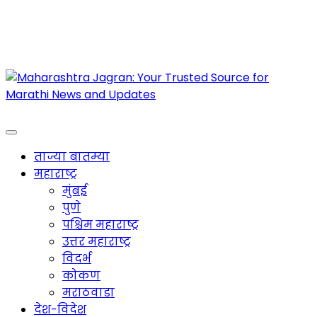
Maharashtra Jagran : Your Trusted Companion
for the Latest News
ताज्या बातम्या
महाराष्ट्र
मुंबई
पुणे
पश्चिम महाराष्ट्र
उत्तर महाराष्ट्र
विदर्भ
कोकण
मराठवाडा
देश-विदेश