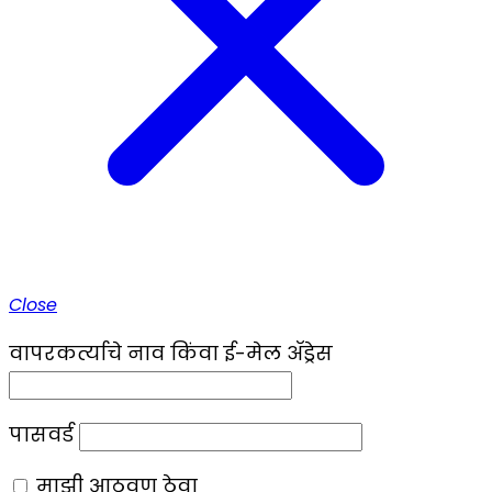
Close
वापरकर्त्याचे नाव किंवा ई-मेल ॲड्रेस
पासवर्ड
माझी आठवण ठेवा