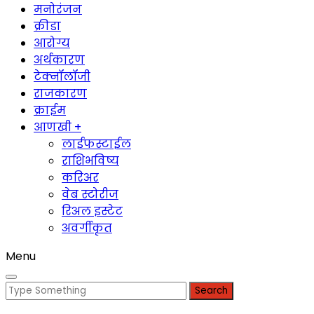
मनोरंजन
क्रीडा
आरोग्य
अर्थकारण
टेक्नॉलॉजी
राजकारण
क्राईम
आणखी +
लाईफस्टाईल
राशिभविष्य
करिअर
वेब स्टोरीज
रिअल इस्टेट
अवर्गीकृत
Menu
Search
for: