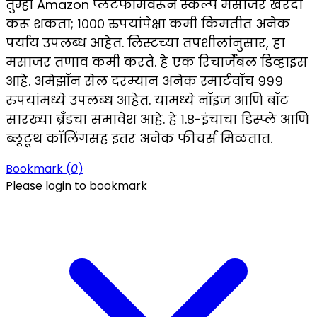
तुम्ही Amazon प्लॅटफॉर्मवरून स्कॅल्प मसाजर खरेदी
करू शकता; १००० रुपयांपेक्षा कमी किमतीत अनेक
पर्याय उपलब्ध आहेत. लिस्टच्या तपशीलांनुसार, हा
मसाजर तणाव कमी करते. हे एक रिचार्जेबल डिव्हाइस
आहे. अमेझॉन सेल दरम्यान अनेक स्मार्टवॉच ९९९
रुपयांमध्ये उपलब्ध आहेत. यामध्ये नॉइज आणि बॉट
सारख्या ब्रँडचा समावेश आहे. हे १.८-इंचाचा डिस्प्ले आणि
ब्लूटूथ कॉलिंगसह इतर अनेक फीचर्स मिळतात.
Bookmark (
0
)
Please login to bookmark