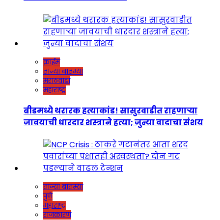
क्राईम
ताज्या बातम्या
मराठवाडा
महाराष्ट्र
बीडमध्ये थरारक हत्याकांड! सासुरवाडीत राहणाऱ्या
जावयाची धारदार शस्त्राने हत्या; जुन्या वादाचा संशय
ताज्या बातम्या
पुणे
महाराष्ट्र
राजकारण