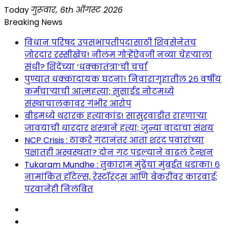
Skip
Today
गुरूवार, 6th ऑगस्ट 2026
to
Breaking News
content
विधान परिषद उपसभापतीपदासाठी शिवसेनेतच
जोरदार रस्सीखेच! नीलम गोऱ्हेंऐवजी नव्या चेहऱ्याला
संधी? शिंदेंच्या ‘धक्कातंत्रा’ची चर्चा
पुण्यात धक्कादायक घटना! निवारागृहातील २६ वर्षीय
कर्मचाऱ्याची आत्महत्या; सुसाईड नोटमध्ये
संस्थाचालकावर गंभीर आरोप
बीडमध्ये थरारक हत्याकांड! सासुरवाडीत राहणाऱ्या
जावयाची धारदार शस्त्राने हत्या; जुन्या वादाचा संशय
NCP Crisis : ठाकरे गटानंतर आता शरद पवारांच्या
पक्षातही अस्वस्थता? दोन गट पडल्याने वाढलं टेन्शन
Tukaram Mundhe : तुकाराम मुंढेंचा मुंबईत धडाका! ६
नामांकित हॉटेल्स, रेस्टॉरंट्स आणि बेकरींवर कारवाई;
परवानेही निलंबित