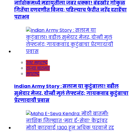
नाशिकमध्ये महायुतीला जबर धक्का! बंडखोर गोकुळ
गितेंचा दणदणीत विजय; पहिल्याच फेरीत नरेंद्र दराडेंचा
पराभव
उत्तर महाराष्ट्र
ताज्या बातम्या
महाराष्ट्र
Indian Army Story : सलाम या कुटुंबाला! वडील
सुभेदार मेजर, दोन्ही मुलं लेफ्टनंट; गायकवाड कुटुंबाचा
प्रेरणादायी प्रवास