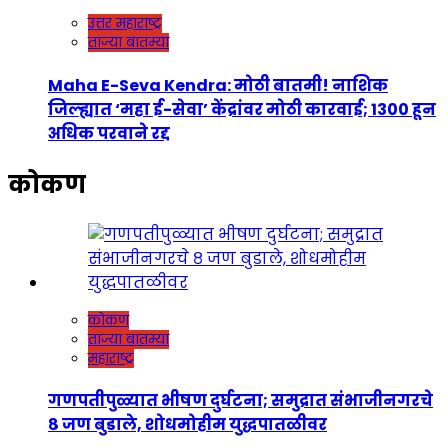
उत्तर महाराष्ट्र
ताज्या बातम्या
Maha E-Seva Kendra: मोठी बातमी! नाशिक
जिल्ह्यात ‘महा ई-सेवा’ केंद्रांवर मोठी कारवाई; 1300 हून
अधिक परवाने रद्द
कोकण
कोकण
ताज्या बातम्या
महाराष्ट्र
गणपतीपुळ्यात भीषण दुर्घटना; समुद्रात संभाजीनगरचे
८ जण बुडाले, शोधमोहीम युद्धपातळीवर