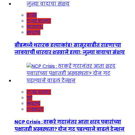
क्राईम
ताज्या बातम्या
मराठवाडा
महाराष्ट्र
बीडमध्ये थरारक हत्याकांड! सासुरवाडीत राहणाऱ्या
जावयाची धारदार शस्त्राने हत्या; जुन्या वादाचा संशय
ताज्या बातम्या
पुणे
महाराष्ट्र
राजकारण
NCP Crisis : ठाकरे गटानंतर आता शरद पवारांच्या
पक्षातही अस्वस्थता? दोन गट पडल्याने वाढलं टेन्शन