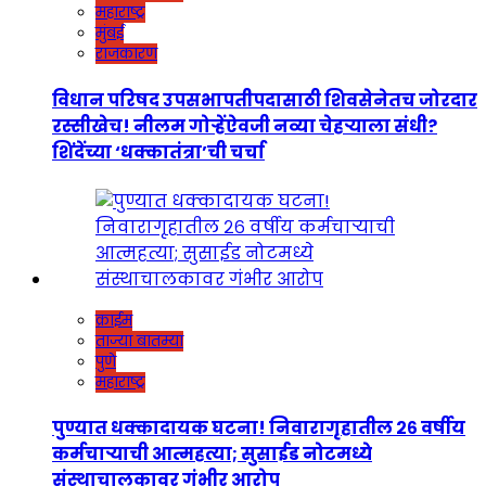
महाराष्ट्र
मुंबई
राजकारण
विधान परिषद उपसभापतीपदासाठी शिवसेनेतच जोरदार
रस्सीखेच! नीलम गोऱ्हेंऐवजी नव्या चेहऱ्याला संधी?
शिंदेंच्या ‘धक्कातंत्रा’ची चर्चा
क्राईम
ताज्या बातम्या
पुणे
महाराष्ट्र
पुण्यात धक्कादायक घटना! निवारागृहातील २६ वर्षीय
कर्मचाऱ्याची आत्महत्या; सुसाईड नोटमध्ये
संस्थाचालकावर गंभीर आरोप