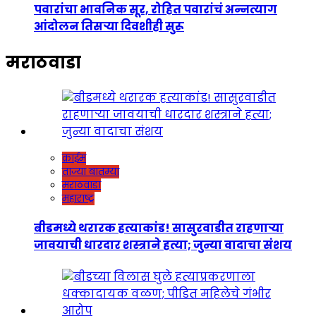
पवारांचा भावनिक सूर, रोहित पवारांचं अन्नत्याग
आंदोलन तिसऱ्या दिवशीही सुरू
मराठवाडा
क्राईम
ताज्या बातम्या
मराठवाडा
महाराष्ट्र
बीडमध्ये थरारक हत्याकांड! सासुरवाडीत राहणाऱ्या
जावयाची धारदार शस्त्राने हत्या; जुन्या वादाचा संशय