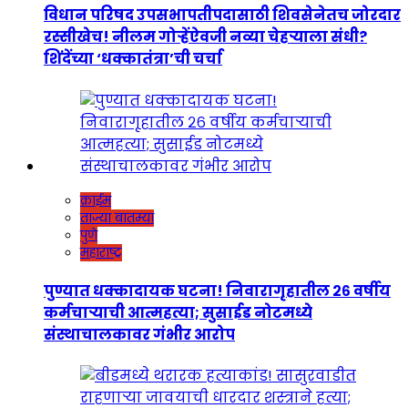
विधान परिषद उपसभापतीपदासाठी शिवसेनेतच जोरदार
रस्सीखेच! नीलम गोऱ्हेंऐवजी नव्या चेहऱ्याला संधी?
शिंदेंच्या ‘धक्कातंत्रा’ची चर्चा
क्राईम
ताज्या बातम्या
पुणे
महाराष्ट्र
पुण्यात धक्कादायक घटना! निवारागृहातील २६ वर्षीय
कर्मचाऱ्याची आत्महत्या; सुसाईड नोटमध्ये
संस्थाचालकावर गंभीर आरोप