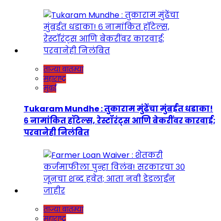
ताज्या बातम्या
महाराष्ट्र
मुंबई
Tukaram Mundhe : तुकाराम मुंढेंचा मुंबईत धडाका!
६ नामांकित हॉटेल्स, रेस्टॉरंट्स आणि बेकरींवर कारवाई;
परवानेही निलंबित
ताज्या बातम्या
महाराष्ट्र